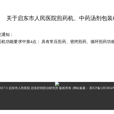
关于启东市人民医院煎药机、中药汤剂包装
充通知：
药机功能要求中第4点： 具有常压煎药、密闭煎药、循环煎药功
。
2017 © 启东市人民医院 启东肝癌防治研究所 版权所有 | 网站备案：
苏ICP备12053854