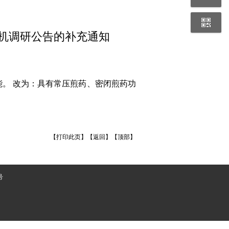
机调研公告的补充通知
能。 改为：具有常压煎药、密闭煎药功
【
打印此页
】【
返回
】【
顶部
】
号