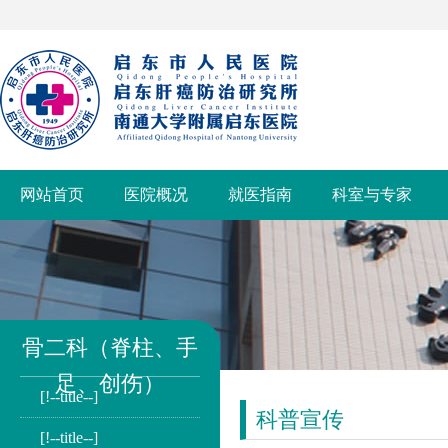
网站首页
医院概况
就医指南
科室与专家
骨二科（脊柱、手
足、创伤）
[!--title--]
科普宣传
[!--title--]