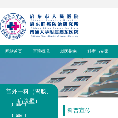
网站首页
医院概况
就医指南
科室与专家
普外一科（胃肠、
疝腹壁）
[!--title--]
科普宣传
[!--title--]