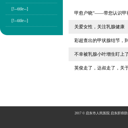
[!--title--]
甲愈户晓”——带您认识甲
[!--title--]
关爱女性，关注乳腺健康
彩超查出的甲状腺结节，
不幸被乳腺小叶增生盯上
英俊走了，达叔走了，关
2017 © 启东市人民医院 启东肝癌