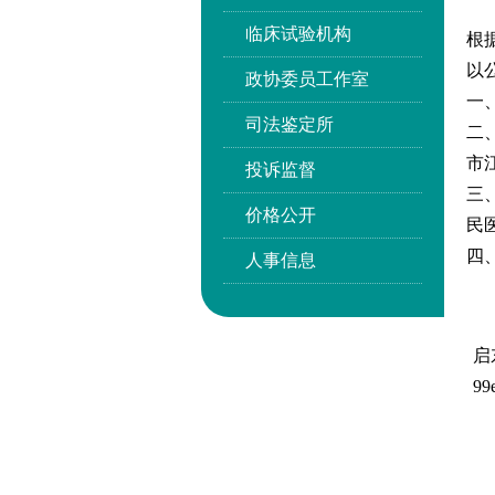
临床试验机构
根
以
政协委员工作室
一
司法鉴定所
二
市
投诉监督
三
价格公开
民
四
人事信息
启
99